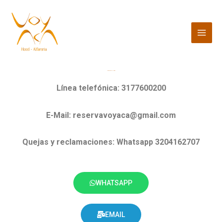
Ir
MAI
al
MEN
contenido
Comunicate con Nosotros
Línea telefónica: 3177600200
E-Mail: reservavoyaca@gmail.com
Quejas y reclamaciones: Whatsapp 3204162707
WHATSAPP
EMAIL