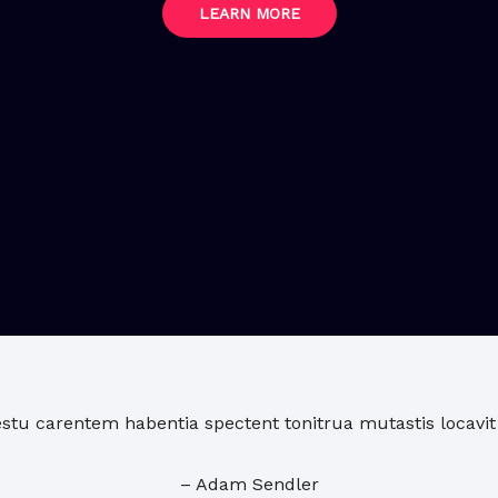
LEARN MORE
stu carentem habentia spectent tonitrua mutastis locavit l
– Adam Sendler