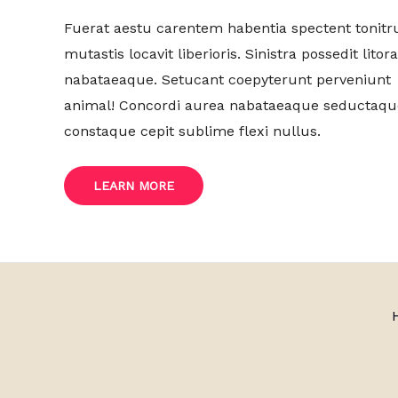
Fuerat aestu carentem habentia spectent tonitr
mutastis locavit liberioris. Sinistra possedit litor
nabataeaque. Setucant coepyterunt perveniunt
animal! Concordi aurea nabataeaque seductaqu
constaque cepit sublime flexi nullus.
LEARN MORE