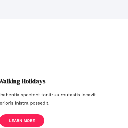
Walking Holidays
habentia spectent tonitrua mutastis locavit
berioris inistra possedit.
LEARN MORE