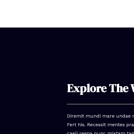
Explore The 
Diremit mundi mare undae n
Fert his. Recessit mentes pra
caeli regna nunc mixtam tan