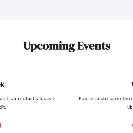
Upcoming Events
ek
nitrua mutastis locavit
Fuerat aestu carentem 
it.
li