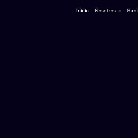
Ir
Inicio
Nosotros
Habi
al
contenido