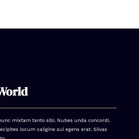
World
unc mixtam tanto sibi. Nubes unda concordi.
ecipites locum caligine sui egens erat. Silvas
to.