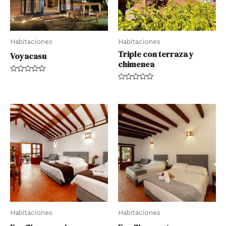
Habitaciones
Habitaciones
Triple con terraza y
Voyacasu
chimenea
Rated
0
Rated
out
0
of
out
5
of
5
Habitaciones
Habitaciones