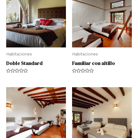
Habitaciones
Habitaciones
Doble Standard
Familiar con altillo
Rated
Rated
0
0
out
out
of
of
5
5