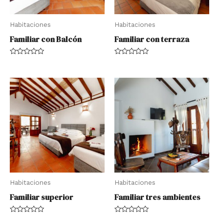
Habitaciones
Habitaciones
Familiar con Balcón
Familiar con terraza
Rated
Rated
0
0
out
out
of
of
5
5
Habitaciones
Habitaciones
Familiar superior
Familiar tres ambientes
Rated
Rated