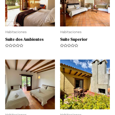
Habitaciones
Habitaciones
Suite dos Ambientes
Suite Superior
Rated
Rated
0
0
out
out
of
of
5
5
Habitaciones
Habitaciones