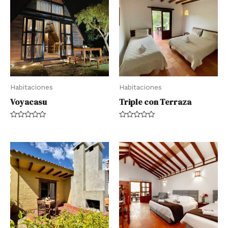
Habitaciones
Habitaciones
Voyacasu
Triple con Terraza
Rated
Rated
0
0
out
out
of
of
5
5