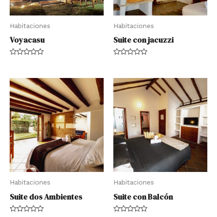
Habitaciones
Habitaciones
Voyacasu
Suite con jacuzzi
Rated
Rated
0
0
out
out
of
of
5
5
Habitaciones
Habitaciones
Suite dos Ambientes
Suite con Balcón